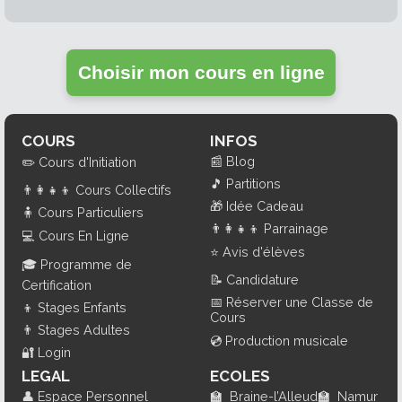
Choisir mon cours en ligne
COURS
INFOS
📰
Blog
✏️
Cours d'Initiation
🎵
Partitions
👨‍👩‍👧‍👦
Cours Collectifs
🎁
Idée Cadeau
🧍
Cours Particuliers
👨‍👩‍👧‍👦
Parrainage
💻
Cours En Ligne
⭐
Avis d'élèves
🎓
Programme de
📝
Candidature
Certification
📅
Réserver une Classe de
👦
Stages Enfants
Cours
👨
Stages Adultes
💿
Production musicale
🔐
Login
LEGAL
ECOLES
👤
Espace Personnel
🏫
Braine-l’Alleud
🏫
Namur