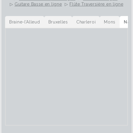
▷
Guitare Basse en ligne
▷
Flûte Traversière en ligne
Braine-l’Alleud
Bruxelles
Charleroi
Mons
Nam