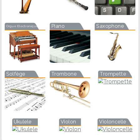
Piano
Saxophone
Orgue Electronique
Solfège
Trombone
Trompette
Ukulele
Violon
Violoncelle