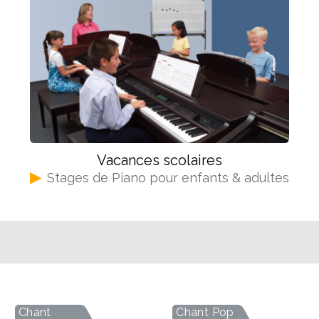
it promis du Blues mais on lui préfère le Jazz et puis av
s un peu timide ou réservé(e) ? Pas d'inquiétude, la g
? Alors voilà un morceau que vous pourrez aisément 
n fait, il suffit souvent à un guitariste de s'installer 
es et vous serez automatiquement obsédé par l'idée 
affluent les curieux, les mélomanes et les musiciens. L
e la musique. Talking about a revolution - Tracy 
 leur musique. Réseaux sociaux, forums, plateformes d'
 à une époque mais vous êtes peut-être d'une génération
 afin de trouver de nouvelles inspirations. Vous inspir
pour la découvrir ! Un petit moment de bonheur vous
er le plus possible de styles différents et s'en inspirer
ment ! Stand By Me - Ben E. King Bon, d'accord, on vou
dée bien précise de ce qu'ils veulent faire est de s'enf
s, elle est si simple à jouer que ce serait dommage de 
e cela. Certes, avoir des objectifs précis permet de se 
rmé de votre guitare pour mettre l'ambiance et que tout
 conduite cohérente. Si vous rêvez d'interpréter le s
able et talentueuse chanteuse dont vous aurez peut-êt
Vacances scolaires
ouche, surtout, n'abandonnez pas cette idée ! Au contra
ment avec l'apprentissage facile de ce morceau ! R
▶
Stages de Piano pour enfants & adultes
 bien découvrir des techniques qui vous faciliteront en
un professeur de chant vous pourriez chanter en mêm
à des sonorités particulières. Avec ces 7 conseils avisés
 soit votre âge, il y a forcément une chanson de Franci
r le monde passionnant de la guitare.
s, c'est avec ses paroles souvent remplies d'amour ou 
anson est si jolie que vous devez absolument l'apprendr
e le problème ne vient pas de la chanson et que ce n'es
 Dingler Une chanson que tout le monde connait (pe
e en tous cas ! Alors pourquoi pas vous plier à son app
s qui ont fait chanter et danser tant de gens ! Hey J
Chant
Chant Pop