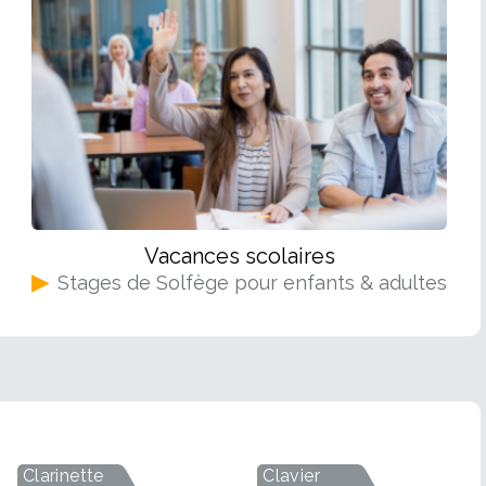
ec Ray Charles on peut dire que c'est les deux en
uitare va justement vous aider à vous ouvrir aux
apprendre à jouer à la guitare avec les bonnes
dans un parc ou un coin de rue avec son instrument
d'apprendre à jouer les autres morceaux de ce
es guitaristes solitaires ont d'autre biais pour
Chapman Encore une chanson qu'on a beaucoup
échange, n'hésitez pas à tirer parti de tous les
 qui ne la connait pas et si c'est le cas, raison
erez vous-aussi certainement d'autres musiciens.
 attend quand vous serez en mesure de la jouer
 Le piège pour certains guitaristes débutants qui
s la met presque tout le temps ! Mais on l'adore
ermer dans un registre particulier et de ne savoir
vous priver de l'apprendre pour faire plaisir en
concentrer sur son apprentissage et de garder une
 le monde chante en chœur ! Fallin' - Alicia Keys
olo de Stairway to Heaven ou de jammer comme un
re du mal à égaler la voix propose un très bon
ire, en vous intéressant à d'autres styles, vous
Vacances scolaires
égalez-vous en l'apprenant et peut-être même
suite le jeu à la guitare ou qui affûteront votre
▶
Stages de Solfège pour enfants & adultes
e temps ! L'Encre de tes Yeux - Francis Cabrel
 en poche, il ne vous reste plus qu'à foncer pour
s Cabrel qui vous parle. Si ce n'est pas dans les
engagées comme avec Corrida. Quoiqu'il en soit,
e et vous pourrez séduire n'importe qui ! Sinon,
t pas la personne qu'il vous faut ! Femme libérée
ut-être pas dans votre génération) ou devrait
rentissage pour en redécouvrir le discours et les
oe - Jimmy Hendrix Inutile de présenter le roi
Clarinette
Clavier