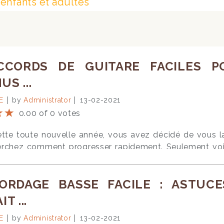
nfants et adultes
CCORDS DE GUITARE FACILES 
S ...
E
by
Administrator
13-02-2021
0.00 of 0 votes
te toute nouvelle année, vous avez décidé de vous lan
rchez comment progresser rapidement. Seulement voilà, 
tri, n’est-ce pas ? Vous voulez par-dessus tout devenir g
ans ce cas que d’apprendre 10 accords faciles pour
CORDAGE BASSE FACILE : ASTU
 morceaux ? Lisez vite cet article pour découvrir les a
s débutant, vous ignorez peut-être comment se compo
T ...
rs notes (minimum trois notes) jouées en même temp
E
nt jouer trois notes au hasard, il s’agit de notes
by
Administrator
13-02-2021