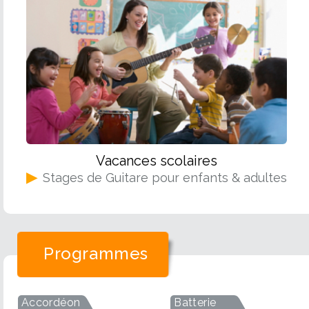
vous ava
Vous ête
un, non 
autres. E
tablatur
pour qu'
génie d
partager
entendue
supports
de plus 
7. Écout
parfaite
ont une i
! Et pui
jouer qu
soirée a
ligne de
L'incroy
vrai man
Vacances scolaires
entraine
pourriez
▶
Stages de Guitare pour enfants & adultes
qu'avec 
oreille 
Quel que
découvri
sonorité
cette ch
Programmes
c'est qu
- Cookie
connaitr
sonorité
Accordéon
Batterie