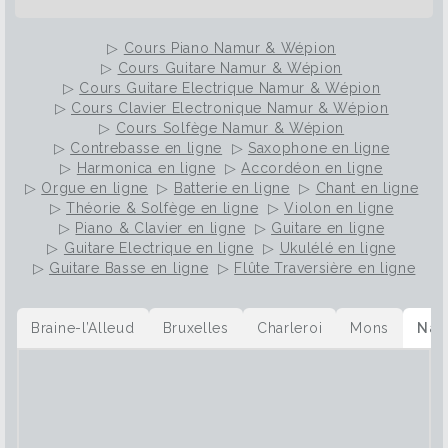
de piano et de lui exposer le plus clairement
possible vos motivations et vos envies. Les
▷
Cours Piano Namur & Wépion
principales difficultés du piano Hormis le solfège
▷
Cours Guitare Namur & Wépion
que nous avons déjà évoqué plus haut et qui
▷
Cours Guitare Electrique Namur & Wépion
représente un frein pour de nombreux
▷
Cours Clavier Electronique Namur & Wépion
pratiquants, le piano réserve d’autres challenges
▷
Cours Solfège Namur & Wépion
à celles et ceux qui rêvent de l’apprivoiser. Mais
▷
Contrebasse en ligne
▷
Saxophone en ligne
quelle fierté et quel plaisir lorsque vous aurez
▷
Harmonica en ligne
▷
Accordéon en ligne
surmonté les difficultés initiales. Jouer des deux
▷
Orgue en ligne
▷
Batterie en ligne
▷
Chant en ligne
mains Lorsque l’on parle de grands pianistes, on
▷
Théorie & Solfège en ligne
▷
Violon en ligne
utilise très souvent le terme virtuose qui fait
▷
Piano & Clavier en ligne
▷
Guitare en ligne
référence à la capacité d’un individu à dépasser
▷
Guitare Electrique en ligne
▷
Ukulélé en ligne
des difficultés particulièrement techniques. Jouer
▷
Guitare Basse en ligne
▷
Flûte Traversière en ligne
du piano requiert une dextérité incroyable et
c’est sûrement ce qui lui confère sa place si
particulière dans le monde de la musique. Que
Braine-l’Alleud
Bruxelles
Charleroi
Mons
Nam
vous soyez droitier ou gaucher, vous aurez
forcément une main avec laquelle vous serez
plus habile que l’autre. Les droitiers ressentent
souvent leur main gauche comme manquant de
vivacité et de force. Ils vont donc dès le début