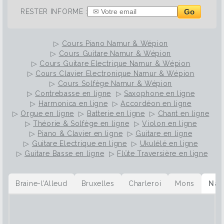
Go
RESTER INFORME :
▷
Cours Piano Namur & Wépion
▷
Cours Guitare Namur & Wépion
▷
Cours Guitare Electrique Namur & Wépion
▷
Cours Clavier Electronique Namur & Wépion
▷
Cours Solfège Namur & Wépion
▷
Contrebasse en ligne
▷
Saxophone en ligne
▷
Harmonica en ligne
▷
Accordéon en ligne
▷
Orgue en ligne
▷
Batterie en ligne
▷
Chant en ligne
▷
Théorie & Solfège en ligne
▷
Violon en ligne
▷
Piano & Clavier en ligne
▷
Guitare en ligne
▷
Guitare Electrique en ligne
▷
Ukulélé en ligne
▷
Guitare Basse en ligne
▷
Flûte Traversière en ligne
Braine-l’Alleud
Bruxelles
Charleroi
Mons
Nam