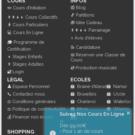
COURS
INFOS
📰
Blog
✏️
Cours d'Initiation
🎵
Partitions
👨‍👩‍👧‍👦
Cours Collectifs
🎁
Idée Cadeau
🧍
Cours Particuliers
👨‍👩‍👧‍👦
Parrainage
💻
Cours En Ligne
⭐
Avis d'élèves
🎓
Programme de
📝
Candidature
Certification
📅
Réserver une Classe de
👦
Stages Enfants
Cours
👨
Stages Adultes
💿
Production musicale
🔐
Login
LEGAL
ECOLES
👤
Espace Personnel
🏫
Braine-l’Alleud
🏫
Namur
📞
Contactez-nous
🏫
Bruxelles
🏫
Uccle
⚖️
Conditions générales
🏫
Charleroi
🏫
Waterloo
⚖️
Politique de confidentialité
🏫
Mons
🏫
Wépion
×
Suivez Nos Cours En Ligne
💰
Financer nos écoles
...
Dès 99,00€
• Pour 1 an de cours
SHOPPING