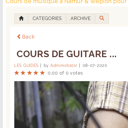
Cours de musique à Namur & Wépion pour e
CATEGORIES
ARCHIVE
Back
COURS DE GUITARE ...
LES GUIDES
by
Administrator
08-07-2020
0.00 of 0 votes