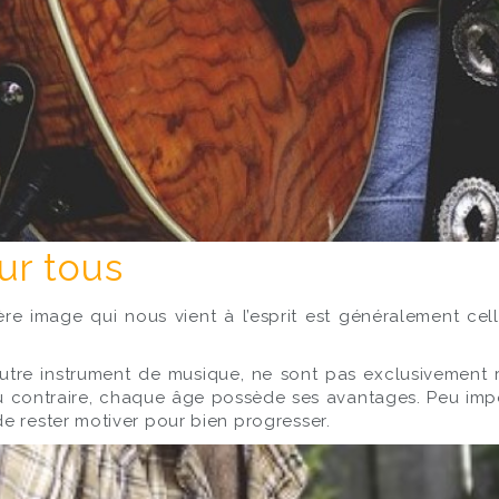
ur tous
ère image qui nous vient à l’esprit est généralement cel
utre instrument de musique, ne sont pas exclusivement ré
 au contraire, chaque âge possède ses avantages. Peu impo
e rester motiver pour bien progresser.