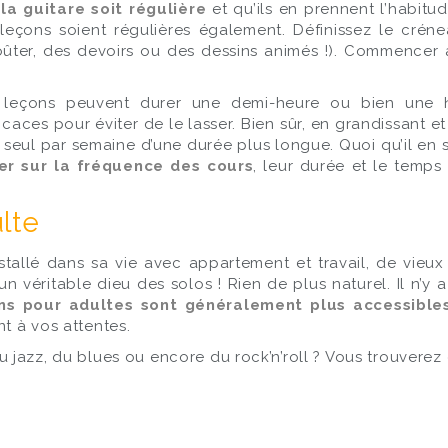
la guitare soit régulière
et qu’ils en prennent l’habit
es leçons soient régulières également. Définissez le cré
 goûter, des devoirs ou des dessins animés !). Commence
s leçons peuvent durer une demi-heure ou bien une 
aces pour éviter de le lasser. Bien sûr, en grandissant et 
eul par semaine d’une durée plus longue. Quoi qu’il en soi
ler sur la fréquence des cours
, leur durée et le temps
lte
 installé dans sa vie avec appartement et travail, de vie
 un véritable dieu des solos ! Rien de plus naturel. Il n’
ns pour adultes sont généralement plus accessibles 
nt à vos attentes.
u jazz, du blues ou encore du rock’n’roll ? Vous trouverez