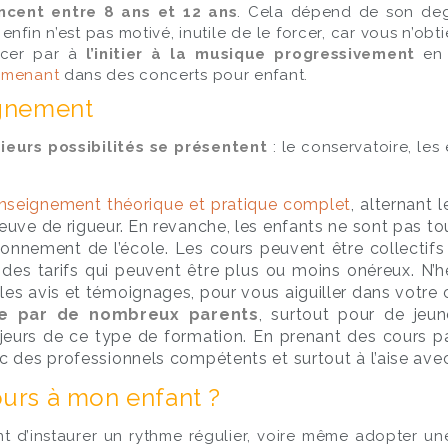
ent entre 8 ans et 12 ans
. Cela dépend de son degr
 enfin n’est pas motivé, inutile de le forcer, car vous n’o
ncer par à
l’initier à la musique progressivement
en l
mmenant
dans des concerts pour enfant.
ignement
ieurs possibilités se présentent
: le conservatoire, les
nseignement théorique et pratique complet
, alternant 
reuve de rigueur. En revanche, les enfants ne sont pas t
onnement de l’école. Les cours peuvent être collectifs e
es tarifs qui peuvent être plus ou moins onéreux. N’h
les avis et témoignages, pour vous aiguiller dans votre 
ée par de nombreux parents
, surtout pour de jeu
jeurs de ce type de formation. En prenant des cours pa
ec des professionnels compétents et surtout à l’aise ave
urs à mon enfant ?
tant d’instaurer un rythme régulier, voire même adopter une