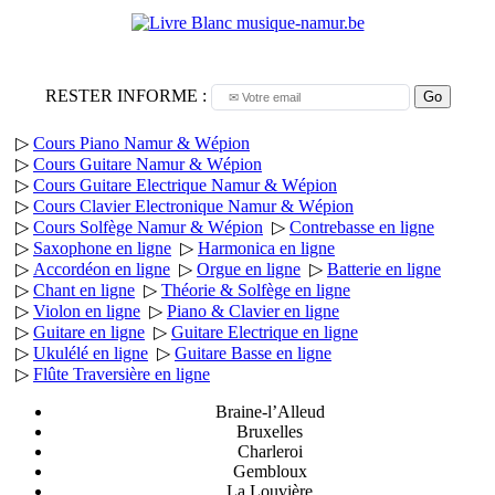
RESTER INFORME :
Go
▷
Cours Piano Namur & Wépion
▷
Cours Guitare Namur & Wépion
▷
Cours Guitare Electrique Namur & Wépion
▷
Cours Clavier Electronique Namur & Wépion
▷
Cours Solfège Namur & Wépion
▷
Contrebasse en ligne
▷
Saxophone en ligne
▷
Harmonica en ligne
▷
Accordéon en ligne
▷
Orgue en ligne
▷
Batterie en ligne
▷
Chant en ligne
▷
Théorie & Solfège en ligne
▷
Violon en ligne
▷
Piano & Clavier en ligne
▷
Guitare en ligne
▷
Guitare Electrique en ligne
▷
Ukulélé en ligne
▷
Guitare Basse en ligne
▷
Flûte Traversière en ligne
Braine-l’Alleud
Bruxelles
Charleroi
Gembloux
La Louvière