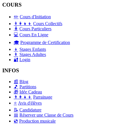
COURS
✏️
Cours d'Initiation
👨‍👩‍👧‍👦
Cours Collectifs
🧍
Cours Particuliers
💻
Cours En Ligne
🎓
Programme de Certification
👦
Stages Enfants
👨
Stages Adultes
🔐
Login
INFOS
📰
Blog
🎵
Partitions
🎁
Idée Cadeau
👨‍👩‍👧‍👦
Parrainage
⭐
Avis d'élèves
📝
Candidature
📅
Réserver une Classe de Cours
💿
Production musicale