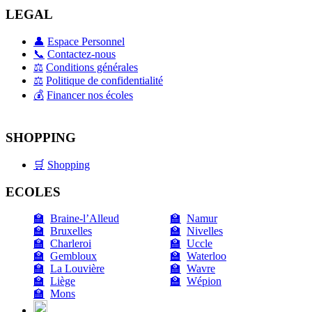
LEGAL
👤
Espace Personnel
📞
Contactez-nous
⚖️
Conditions générales
⚖️
Politique de confidentialité
💰
Financer nos écoles
SHOPPING
🛒
Shopping
ECOLES
🏫
Braine-l’Alleud
🏫
Namur
🏫
Bruxelles
🏫
Nivelles
🏫
Charleroi
🏫
Uccle
🏫
Gembloux
🏫
Waterloo
🏫
La Louvière
🏫
Wavre
🏫
Liège
🏫
Wépion
🏫
Mons