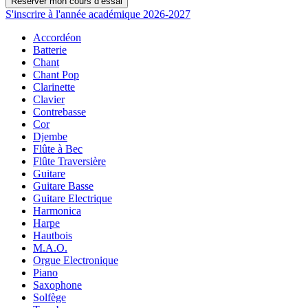
Réserver mon cours d’essai
S'inscrire à l'année académique 2026-2027
Accordéon
Batterie
Chant
Chant Pop
Clarinette
Clavier
Contrebasse
Cor
Djembe
Flûte à Bec
Flûte Traversière
Guitare
Guitare Basse
Guitare Electrique
Harmonica
Harpe
Hautbois
M.A.O.
Orgue Electronique
Piano
Saxophone
Solfège