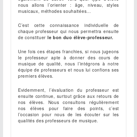
nous allons l’orienter : âge, niveau, styles
musicaux, méthodes souhaitées…
C’est cette connaissance individuelle de
chaque professeur qui nous permettra ensuite
de constituer
le bon duo élève-professeur.
Une fois ces étapes franchies, si nous jugeons
le professeur apte à donner des cours de
musique de qualité, nous l’intégrons à notre
équipe de professeurs et nous lui confions ses
premiers élèves.
Evidemment, l’évaluation du professeur est
ensuite continue, surtout grâce aux retours de
nos élèves. Nous consultons régulièrement
nos élèves pour faire des points, c’est
l’occasion pour nous de les écouter sur les
qualités des professeurs de musique.