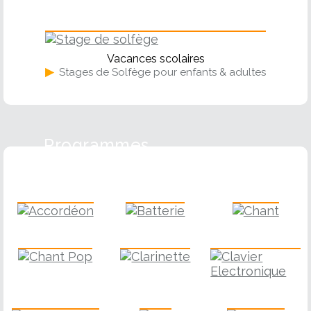
Solfège
Vacances scolaires
▶
Stages de Solfège pour enfants & adultes
Programmes
Accordéon
Batterie
Chant
Chant Pop
Clarinette
Clavier
Contrebasse
Cor
Djembe