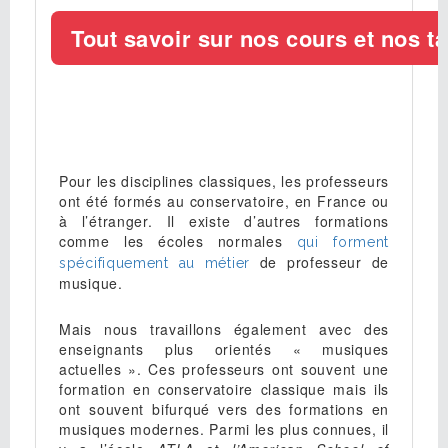
Pour les disciplines classiques, les professeurs
ont été formés au conservatoire, en France ou
à l’étranger. Il existe d’autres formations
comme les écoles normales
qui forment
de professeur de
spécifiquement au métier
musique.
Mais nous travaillons également avec des
enseignants plus orientés « musiques
actuelles ». Ces professeurs ont souvent une
formation en conservatoire classique mais ils
ont souvent bifurqué vers des formations en
musiques modernes. Parmi les plus connues, il