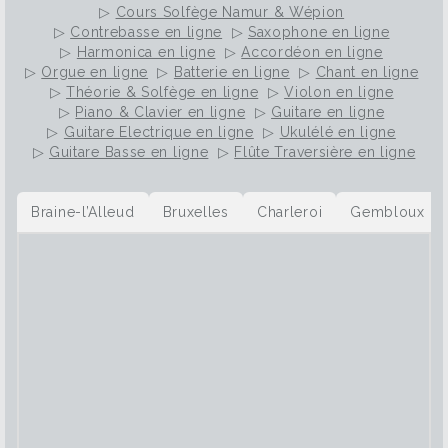
▷
Cours Solfège Namur & Wépion
▷
Contrebasse en ligne
▷
Saxophone en ligne
▷
Harmonica en ligne
▷
Accordéon en ligne
▷
Orgue en ligne
▷
Batterie en ligne
▷
Chant en ligne
▷
Théorie & Solfège en ligne
▷
Violon en ligne
▷
Piano & Clavier en ligne
▷
Guitare en ligne
▷
Guitare Electrique en ligne
▷
Ukulélé en ligne
▷
Guitare Basse en ligne
▷
Flûte Traversière en ligne
Braine-l’Alleud
Bruxelles
Charleroi
Gembloux