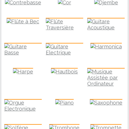
Flûte à Bec
Guitare
Flûte Traversière
Guitare Basse
Harmonica
Guitare Electrique
Harpe
Hautbois
M.A.O.
Piano
Saxophone
Orgue Electronique
Solfège
Trombone
Trompette