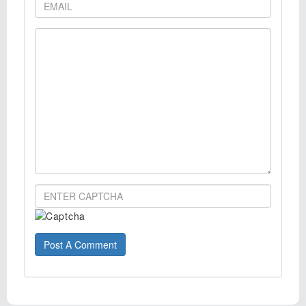
Post A Comment