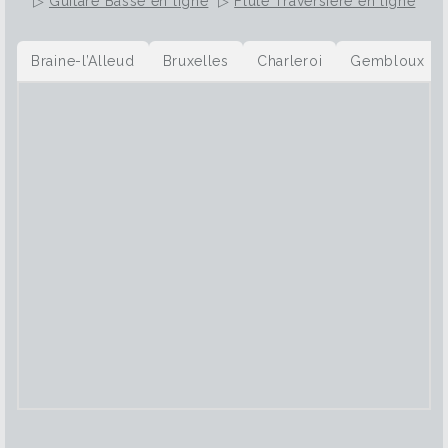
▷
Guitare Basse en ligne
▷
Flûte Traversière en ligne
Braine-l’Alleud
Bruxelles
Charleroi
Gembloux