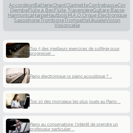
Accordéon
Batterie
Chant
Clarinette
Contrebasse
Cor
Djembe
Flûte à Bec
Flûte Traversière
Guitare Basse
Harmonica
Harpe
Hautbois
M.A.O.
Orgue Electronique
Saxophone
Trombone
Trompette
Ukulele
Violon
Violoncelle
Top 5 des meilleurs exercices de solfège pour
progresser ...
Piano électronique vs piano acoustique ? ...
Top 10 des morceaux les plus joués au Piano ...
Piano au conservatoire: l'intérêt de prendre un
professeur particulier ...