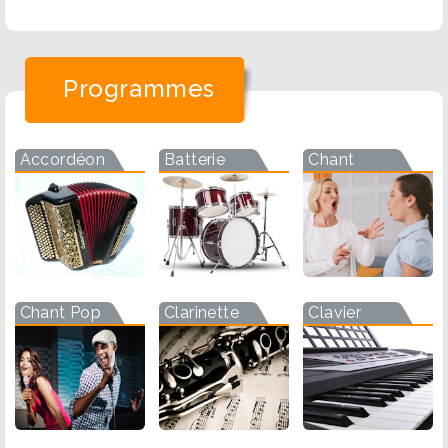
Programmes
Accordéon
Batterie
Chant
Chant Pop
Clarinette
Clavier