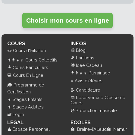
Choisir mon cours en ligne
COURS
INFOS
📰
Blog
✏️
Cours d'Initiation
🎵
Partitions
👨‍👩‍👧‍👦
Cours Collectifs
🎁
Idée Cadeau
🧍
Cours Particuliers
👨‍👩‍👧‍👦
Parrainage
💻
Cours En Ligne
⭐
Avis d'élèves
🎓
Programme de
📝
Candidature
Certification
📅
Réserver une Classe de
👦
Stages Enfants
Cours
👨
Stages Adultes
💿
Production musicale
🔐
Login
LEGAL
ECOLES
👤
Espace Personnel
🏫
Braine-l’Alleud
🏫
Namur