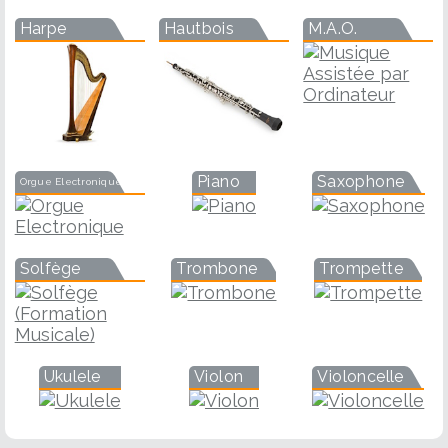
Harpe
Hautbois
M.A.O.
Piano
Saxophone
Orgue Electronique
Solfège
Trombone
Trompette
Ukulele
Violon
Violoncelle