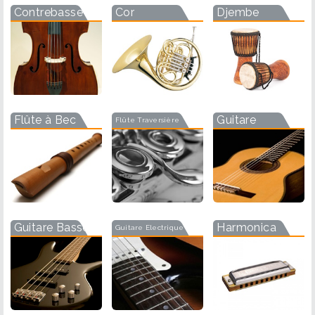
Contrebasse
Cor
Djembe
Flûte à Bec
Guitare
Flûte Traversière
Guitare Basse
Harmonica
Guitare Electrique