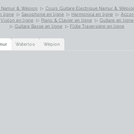
e Namur & Wépion
▷
Cours Guitare Electrique Namur & Wépio
n ligne
▷
Saxophone en ligne
▷
Harmonica en ligne
▷
Accor
▷
Violon en ligne
▷
Piano & Clavier en ligne
▷
Guitare en ligne
▷
Guitare Basse en ligne
▷
Flûte Traversière en ligne
mur
Waterloo
Wépion