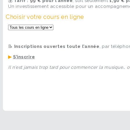
💰
Tarif :
99 €
pour l’année
, soit seulement
1,90 €
p
Un investissement accessible pour un accompagnemen
Choisir votre cours en ligne
📝
Inscriptions ouvertes toute l’année
, par télépho
▶
S’inscrire
Il n’est jamais trop tard pour commencer la musique… o