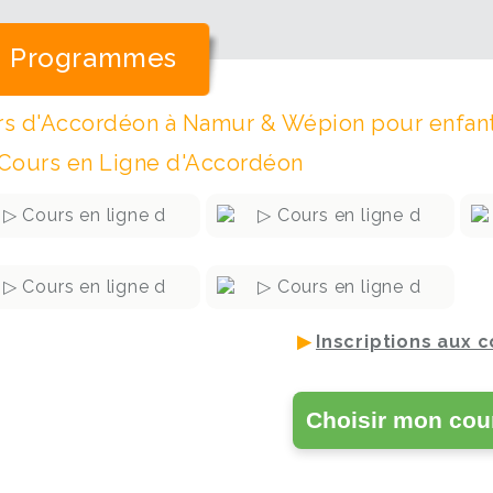
Programmes
s d'Accordéon à Namur & Wépion pour enfant
Cours en Ligne d'Accordéon
+
+
infos
infos
+
+
Inscription
Inscription
infos
infos
Inscription
Inscription
▶
Inscriptions aux c
Choisir mon cour