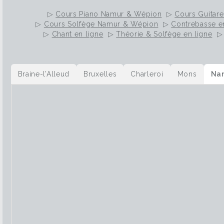
▷
Cours Piano Namur & Wépion
▷
Cours Guitar
▷
Cours Solfège Namur & Wépion
▷
Contrebasse e
▷
Chant en ligne
▷
Théorie & Solfège en ligne
Braine-l’Alleud
Bruxelles
Charleroi
Mons
Na