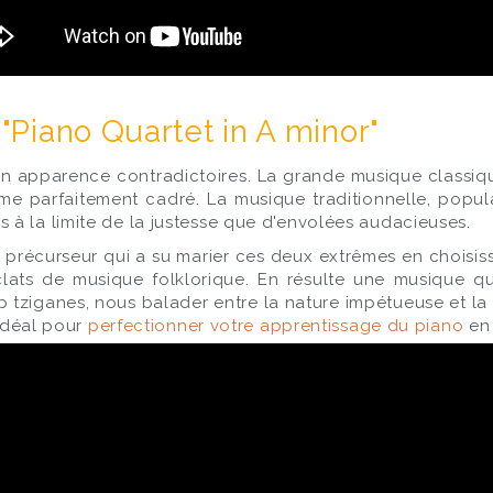
 "Piano Quartet in A minor"
en apparence contradictoires. La grande musique classiqu
hme parfaitement cadré. La musique traditionnelle, popula
à la limite de la justesse que d'envolées audacieuses.
e précurseur qui a su marier ces deux extrêmes en choisis
 éclats de musique folklorique. En résulte une musique 
ziganes, nous balader entre la nature impétueuse et la 
'idéal pour
perfectionner votre apprentissage du piano
en 