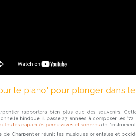
our le piano" pour plonger dans l
pentier rapportera bien plus que des souvenirs. Cett
tionnelle hindoue, il passe 27 années à composer les "7
outes les capacités percussives et sonores
de l'instrument
que de Charpentier réunit les musiques orientales et occ