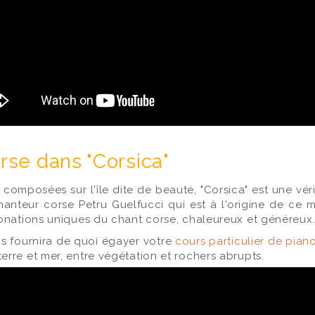
orse dans "Corsica"
mposées sur l'île dite de beauté, "Corsica" est une véri
e chanteur corse Petru Guelfucci qui est à l'origine de
tonations uniques du chant corse, chaleureux et généreux
ous fournira de quoi égayer votre
cours particulier de pian
rre et mer, entre végétation et rochers abrupts.