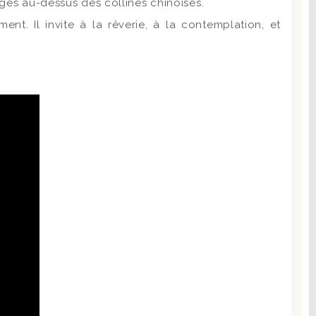
ages au-dessus des collines chinoises.
nt. Il invite à la rêverie, à la contemplation, et