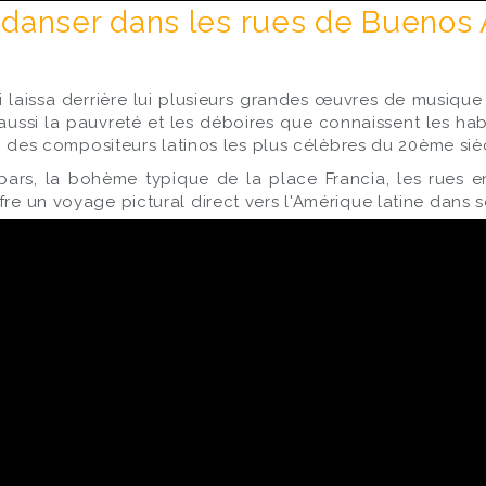
 danser dans les rues de Buenos 
 laissa derrière lui plusieurs grandes œuvres de musique cl
 aussi la pauvreté et les déboires que connaissent les hab
'un des compositeurs latinos les plus célèbres du 20ème siè
ars, la bohème typique de la place Francia, les rues e
fre un voyage pictural direct vers l'Amérique latine dans 