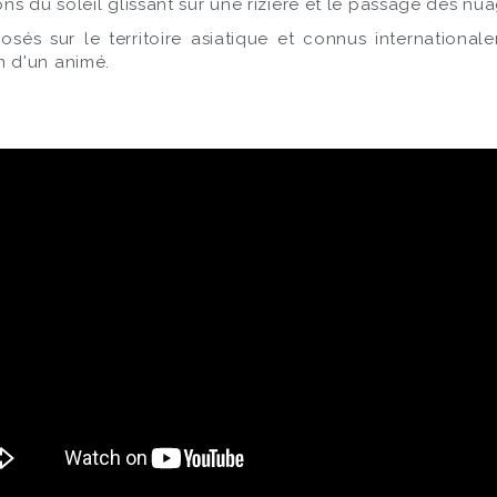
s du soleil glissant sur une rizière et le passage des nu
és sur le territoire asiatique et connus internationaleme
 d'un animé.