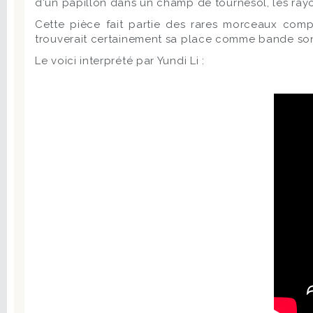
d'un papillon dans un champ de tournesol, les rayon
Cette pièce fait partie des rares morceaux compos
trouverait certainement sa place comme bande son
Le voici interprété par Yundi Li :