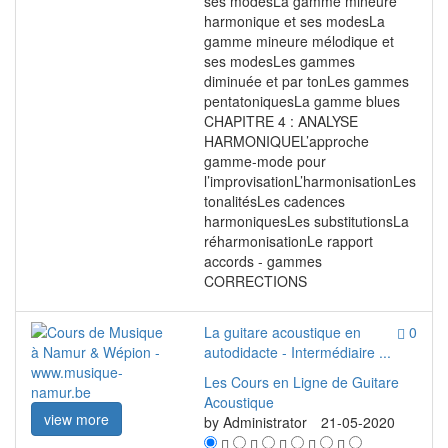
ses modesLa gamme mineure
harmonique et ses modesLa
gamme mineure mélodique et
ses modesLes gammes
diminuée et par tonLes gammes
pentatoniquesLa gamme blues
CHAPITRE 4 : ANALYSE
HARMONIQUEL’approche
gamme-mode pour
l’improvisationL’harmonisationLes
tonalitésLes cadences
harmoniquesLes substitutionsLa
réharmonisationLe rapport
accords - gammes
CORRECTIONS
La guitare acoustique en
0
autodidacte - Intermédiaire ...
Les Cours en Ligne de Guitare
Acoustique
view more
by
Administrator
21-05-2020