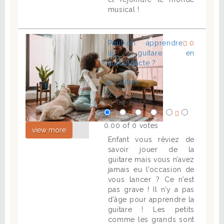
musical !
Peut-on apprendre
0
la guitare en
autodidacte ? ...
La Guitare
by
Administrator
02-04-2022
0.00 of 0 votes
view more
Enfant vous rêviez de
savoir jouer de la
guitare mais vous n’avez
jamais eu l’occasion de
vous lancer ? Ce n’est
pas grave ! Il n’y a pas
d’âge pour apprendre la
guitare ! Les petits
comme les grands sont