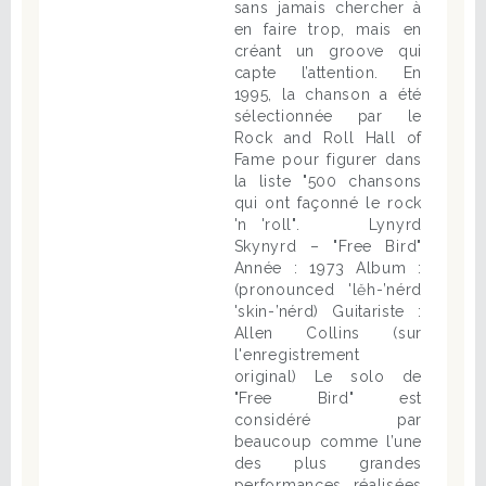
sans jamais chercher à
en faire trop, mais en
créant un groove qui
capte l’attention. En
1995, la chanson a été
sélectionnée par le
Rock and Roll Hall of
Fame pour figurer dans
la liste "500 chansons
qui ont façonné le rock
'n 'roll". Lynyrd
Skynyrd – "Free Bird"
Année : 1973 Album :
(pronounced 'lĕh-’nérd
'skin-’nérd) Guitariste :
Allen Collins (sur
l'enregistrement
original) Le solo de
"Free Bird" est
considéré par
beaucoup comme l’une
des plus grandes
performances réalisées