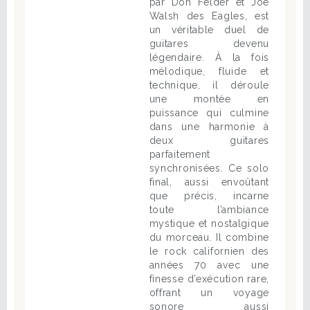
par Don Felder et Joe
Walsh des Eagles, est
un véritable duel de
guitares devenu
légendaire. À la fois
mélodique, fluide et
technique, il déroule
une montée en
puissance qui culmine
dans une harmonie à
deux guitares
parfaitement
synchronisées. Ce solo
final, aussi envoûtant
que précis, incarne
toute l’ambiance
mystique et nostalgique
du morceau. Il combine
le rock californien des
années 70 avec une
finesse d’exécution rare,
offrant un voyage
sonore aussi