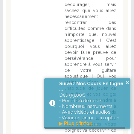
décourager, mais
sachez que vous allez
nécessairement
rencontrer des
difficultés comme dans
n’importe quel nouvel
apprentissage ! C’est
pourquoi vous allez
devoir faire preuve de
persévérance pour
apprendre à vous servir
de votre guitare
acoustique ! Oui, vos
×
mains n’ont pas
Suivez Nos Cours En Ligne
l’habitude de jouer de
...
la guitare et vos doigts
Dès 99,00€
• Pour 1 an de cours
vont devoir apprendre à
• Nombreux instruments
se tortiller de façon à
• Avec vidéos et audios
jouer les accords
• Visioconférence en option
faciles mais aussi les
▶
Plus d'infos ...
plus compliqués. Votre
poignet va découvrir de