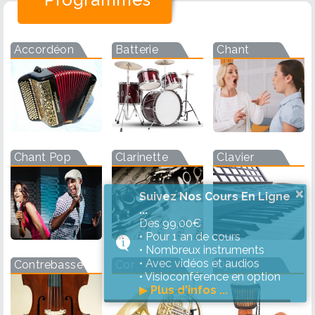
Accordéon
Batterie
Chant
Chant Pop
Clarinette
Clavier
×
Suivez Nos Cours En Ligne
...
Dès 99,00€
• Pour 1 an de cours
• Nombreux instruments
• Avec vidéos et audios
Contrebasse
Cor
Djembe
• Visioconférence en option
▶
Plus d'infos ...