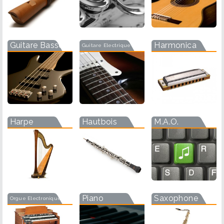
Guitare Basse
Harmonica
Guitare Electrique
Harpe
Hautbois
M.A.O.
Piano
Saxophone
Orgue Electronique