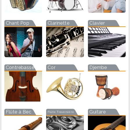
Chant Pop
Clarinette
Clavier
Contrebasse
Cor
Djembe
Flûte à Bec
Guitare
Flûte Traversière