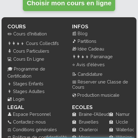
Choisir mon cours en ligne
COURS
INFOS
📰
Blog
✏️
Cours d'Initiation
🎵
Partitions
👨‍👩‍👧‍👦
Cours Collectifs
🎁
Idée Cadeau
🧍
Cours Particuliers
👨‍👩‍👧‍👦
Parrainage
💻
Cours En Ligne
⭐
Avis d'élèves
🎓
Programme de
📝
Candidature
Certification
📅
Réserver une Classe de
👦
Stages Enfants
Cours
👨
Stages Adultes
💿
Production musicale
🔐
Login
LEGAL
ECOLES
👤
Espace Personnel
🏫
Braine-l’Alleud
🏫
Namur
📞
Contactez-nous
🏫
Bruxelles
🏫
Uccle
⚖️
Conditions générales
🏫
Charleroi
🏫
Waterloo
⚖️
Politique de confidentialité
🏫
Mons
🏫
Wépion