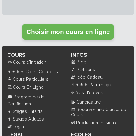
Choisir mon cours en ligne
COURS
INFOS
📰
Blog
✏️
Cours d'Initiation
🎵
Partitions
👨‍👩‍👧‍👦
Cours Collectifs
🎁
Idée Cadeau
🧍
Cours Particuliers
👨‍👩‍👧‍👦
Parrainage
💻
Cours En Ligne
⭐
Avis d'élèves
🎓
Programme de
📝
Candidature
Certification
📅
Réserver une Classe de
👦
Stages Enfants
Cours
👨
Stages Adultes
💿
Production musicale
🔐
Login
LEGAL
ECOLES