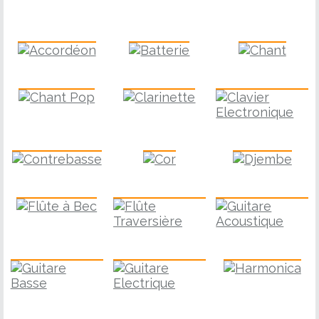
Accordéon
Batterie
Chant
Chant Pop
Clarinette
Clavier
Contrebasse
Cor
Djembe
Flûte à Bec
Guitare
Flûte Traversière
Guitare Basse
Harmonica
Guitare Electrique
Harpe
Hautbois
M.A.O.