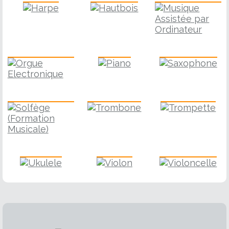
Piano
Saxophone
Orgue Electronique
Solfège
Trombone
Trompette
Ukulele
Violon
Violoncelle