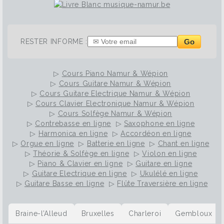
Go
RESTER INFORME :
▷
Cours Piano Namur & Wépion
▷
Cours Guitare Namur & Wépion
▷
Cours Guitare Electrique Namur & Wépion
▷
Cours Clavier Electronique Namur & Wépion
▷
Cours Solfège Namur & Wépion
▷
Contrebasse en ligne
▷
Saxophone en ligne
▷
Harmonica en ligne
▷
Accordéon en ligne
▷
Orgue en ligne
▷
Batterie en ligne
▷
Chant en ligne
▷
Théorie & Solfège en ligne
▷
Violon en ligne
▷
Piano & Clavier en ligne
▷
Guitare en ligne
▷
Guitare Electrique en ligne
▷
Ukulélé en ligne
▷
Guitare Basse en ligne
▷
Flûte Traversière en ligne
Braine-l’Alleud
Bruxelles
Charleroi
Gembloux