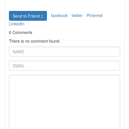
facebook
twitter
Pinterest
Send to Friend
LinkedIn
0 Comments
There is no comment found.