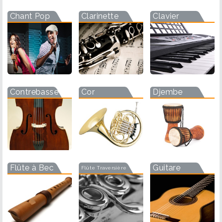
Chant Pop
Clarinette
Clavier
Contrebasse
Cor
Djembe
Flûte à Bec
Guitare
Flûte Traversière