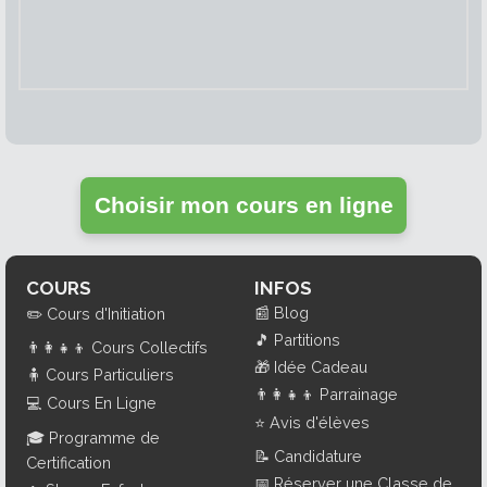
Choisir mon cours en ligne
COURS
INFOS
📰
Blog
✏️
Cours d'Initiation
🎵
Partitions
👨‍👩‍👧‍👦
Cours Collectifs
🎁
Idée Cadeau
🧍
Cours Particuliers
👨‍👩‍👧‍👦
Parrainage
💻
Cours En Ligne
⭐
Avis d'élèves
🎓
Programme de
📝
Candidature
Certification
📅
Réserver une Classe de