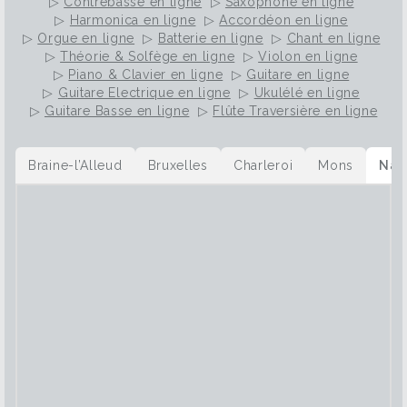
▷
Contrebasse en ligne
▷
Saxophone en ligne
▷
Harmonica en ligne
▷
Accordéon en ligne
▷
Orgue en ligne
▷
Batterie en ligne
▷
Chant en ligne
▷
Théorie & Solfège en ligne
▷
Violon en ligne
▷
Piano & Clavier en ligne
▷
Guitare en ligne
▷
Guitare Electrique en ligne
▷
Ukulélé en ligne
▷
Guitare Basse en ligne
▷
Flûte Traversière en ligne
Braine-l’Alleud
Bruxelles
Charleroi
Mons
Nam