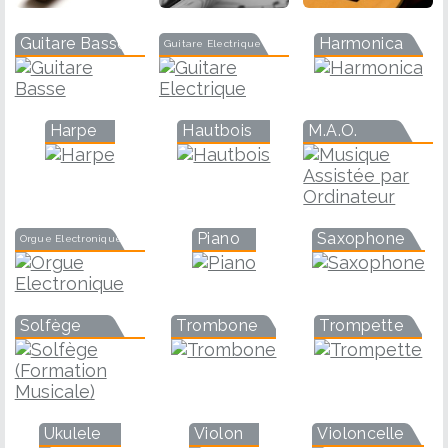
Guitare Basse
Harmonica
Guitare Electrique
Harpe
Hautbois
M.A.O.
Piano
Saxophone
Orgue Electronique
Solfège
Trombone
Trompette
Ukulele
Violon
Violoncelle