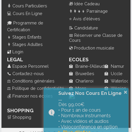
🎁
Idée Cadeau
🧍
Cours Particuliers
👨‍👩‍👧‍👦
Parrainage
💻
Cours En Ligne
⭐
Avis d'élèves
🎓
Programme de
📝
Candidature
Certification
📅
Réserver une Classe de
👦
Stages Enfants
Cours
👨
Stages Adultes
💿
Production musicale
🔐
Login
LEGAL
ECOLES
👤
Espace Personnel
🏫
Braine-l’Alleud
🏫
Namur
📞
Contactez-nous
🏫
Bruxelles
🏫
Uccle
⚖️
Conditions générales
🏫
Charleroi
🏫
Waterloo
⚖️
Politique de confidentialité
🏫
Mons
🏫
Wépion
×
Suivez Nos Cours En Ligne
💰
Financer nos écoles
...
Dès 99,00€
• Pour 1 an de cours
SHOPPING
• Nombreux instruments
🛒
Shopping
• Avec vidéos et audios
• Visioconférence en option