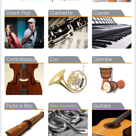
Chant Pop
Clarinette
Clavier
Contrebasse
Cor
Djembe
Flûte à Bec
Guitare
Flûte Traversière