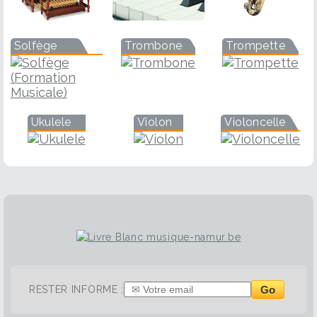
Solfège
Trombone
Trompette
Ukulele
Violon
Violoncelle
Go
RESTER INFORME :