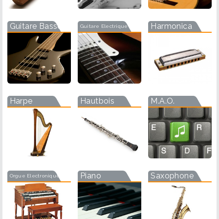
Guitare Basse
Harmonica
Guitare Electrique
Harpe
Hautbois
M.A.O.
Piano
Saxophone
Orgue Electronique