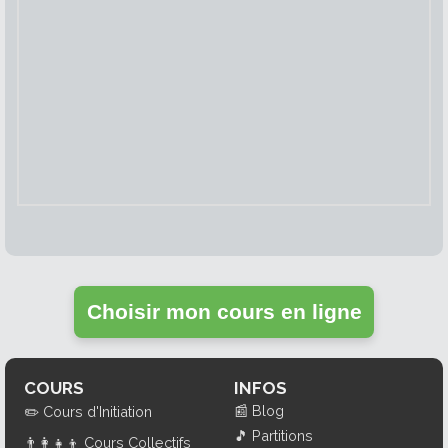
Choisir mon cours en ligne
COURS
INFOS
📰
Blog
✏️
Cours d'Initiation
🎵
Partitions
👨‍👩‍👧‍👦
Cours Collectifs