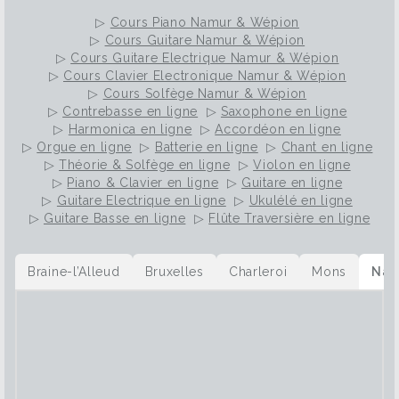
▷
Cours Piano Namur & Wépion
▷
Cours Guitare Namur & Wépion
▷
Cours Guitare Electrique Namur & Wépion
▷
Cours Clavier Electronique Namur & Wépion
▷
Cours Solfège Namur & Wépion
▷
Contrebasse en ligne
▷
Saxophone en ligne
▷
Harmonica en ligne
▷
Accordéon en ligne
▷
Orgue en ligne
▷
Batterie en ligne
▷
Chant en ligne
▷
Théorie & Solfège en ligne
▷
Violon en ligne
▷
Piano & Clavier en ligne
▷
Guitare en ligne
▷
Guitare Electrique en ligne
▷
Ukulélé en ligne
▷
Guitare Basse en ligne
▷
Flûte Traversière en ligne
Braine-l’Alleud
Bruxelles
Charleroi
Mons
Nam