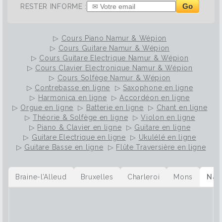
Go
RESTER INFORME :
▷
Cours Piano Namur & Wépion
▷
Cours Guitare Namur & Wépion
▷
Cours Guitare Electrique Namur & Wépion
▷
Cours Clavier Electronique Namur & Wépion
▷
Cours Solfège Namur & Wépion
▷
Contrebasse en ligne
▷
Saxophone en ligne
▷
Harmonica en ligne
▷
Accordéon en ligne
▷
Orgue en ligne
▷
Batterie en ligne
▷
Chant en ligne
▷
Théorie & Solfège en ligne
▷
Violon en ligne
▷
Piano & Clavier en ligne
▷
Guitare en ligne
▷
Guitare Electrique en ligne
▷
Ukulélé en ligne
▷
Guitare Basse en ligne
▷
Flûte Traversière en ligne
Braine-l’Alleud
Bruxelles
Charleroi
Mons
Nam