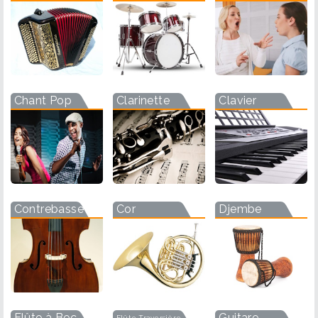
Chant Pop
Clarinette
Clavier
Contrebasse
Cor
Djembe
Flûte à Bec
Guitare
Flûte Traversière