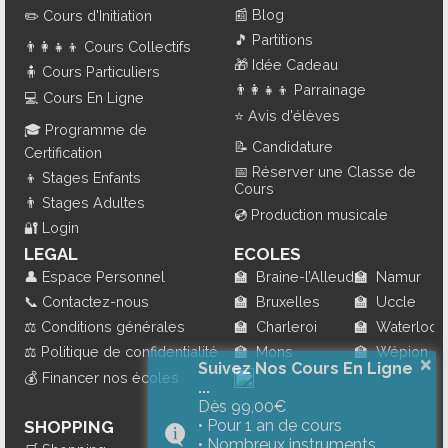
📰
Blog
✏️
Cours d'Initiation
🎵
Partitions
👨‍👩‍👧‍👦
Cours Collectifs
🎁
Idée Cadeau
🧍
Cours Particuliers
👨‍👩‍👧‍👦
Parrainage
💻
Cours En Ligne
⭐
Avis d'élèves
🎓
Programme de
📝
Candidature
Certification
📅
Réserver une Classe de
👦
Stages Enfants
Cours
👨
Stages Adultes
💿
Production musicale
🔐
Login
LEGAL
ECOLES
👤
Espace Personnel
🏫
Braine-l’Alleud
🏫
Namur
📞
Contactez-nous
🏫
Bruxelles
🏫
Uccle
⚖️
Conditions générales
🏫
Charleroi
🏫
Waterloo
⚖️
Politique de confidentialité
🏫
Mons
🏫
Wépion
×
Suivez Nos Cours En Ligne
💰
Financer nos écoles
...
Dès 99,00€
• Pour 1 an de cours
SHOPPING
• Nombreux instruments