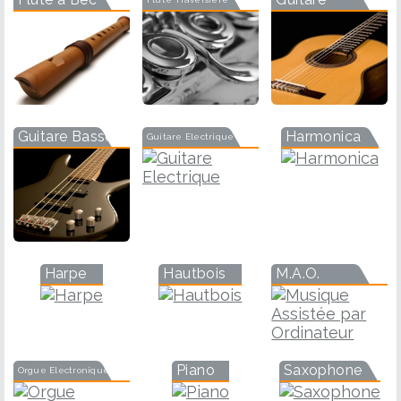
Guitare Basse
Harmonica
Guitare Electrique
Harpe
Hautbois
M.A.O.
Piano
Saxophone
Orgue Electronique