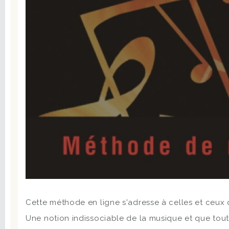
Cette méthode en ligne s'adresse à celles et ceux q
Une notion indissociable de la musique et que tout 