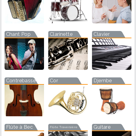
Chant Pop
Clarinette
Clavier
Contrebasse
Cor
Djembe
Flûte à Bec
Guitare
Flûte Traversière