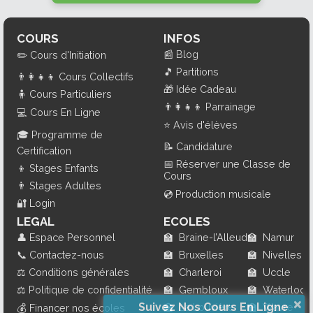
COURS
INFOS
📰
Blog
✏️
Cours d'Initiation
🎵
Partitions
👨‍👩‍👧‍👦
Cours Collectifs
🎁
Idée Cadeau
🧍
Cours Particuliers
👨‍👩‍👧‍👦
Parrainage
💻
Cours En Ligne
⭐
Avis d'élèves
🎓
Programme de
📝
Candidature
Certification
📅
Réserver une Classe de
👦
Stages Enfants
Cours
👨
Stages Adultes
💿
Production musicale
🔐
Login
LEGAL
ECOLES
👤
Espace Personnel
🏫
Braine-l’Alleud
🏫
Namur
📞
Contactez-nous
🏫
Bruxelles
🏫
Nivelles
⚖️
Conditions générales
🏫
Charleroi
🏫
Uccle
⚖️
Politique de confidentialité
🏫
Gembloux
🏫
Waterloo
×
Suivez Nos Cours En Ligne
🏫
La Louvière
🏫
Wavre
💰
Financer nos écoles