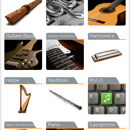
Guitare Basse
Harmonica
Guitare Electrique
Harpe
Hautbois
M.A.O.
Piano
Saxophone
Orgue Electronique