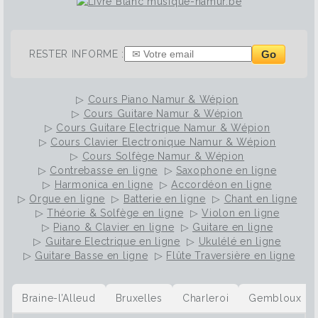
Go
RESTER INFORME :
▷
Cours Piano Namur & Wépion
▷
Cours Guitare Namur & Wépion
▷
Cours Guitare Electrique Namur & Wépion
▷
Cours Clavier Electronique Namur & Wépion
▷
Cours Solfège Namur & Wépion
▷
Contrebasse en ligne
▷
Saxophone en ligne
▷
Harmonica en ligne
▷
Accordéon en ligne
▷
Orgue en ligne
▷
Batterie en ligne
▷
Chant en ligne
▷
Théorie & Solfège en ligne
▷
Violon en ligne
▷
Piano & Clavier en ligne
▷
Guitare en ligne
▷
Guitare Electrique en ligne
▷
Ukulélé en ligne
▷
Guitare Basse en ligne
▷
Flûte Traversière en ligne
Braine-l’Alleud
Bruxelles
Charleroi
Gembloux