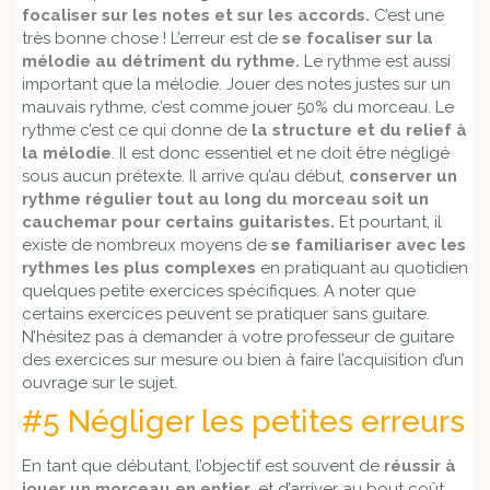
focaliser sur les notes et sur les accords.
C’est une
très bonne chose ! L’erreur est de
se focaliser sur la
mélodie au détriment du rythme.
Le rythme est aussi
important que la mélodie. Jouer des notes justes sur un
mauvais rythme, c’est comme jouer 50% du morceau. Le
rythme c’est ce qui donne de
la structure et du relief à
la mélodie
. Il est donc essentiel et ne doit être négligé
sous aucun prétexte. Il arrive qu’au début,
conserver un
rythme régulier tout au long du morceau soit un
cauchemar pour certains guitaristes.
Et pourtant, il
existe de nombreux moyens de
se familiariser avec les
rythmes les plus complexes
en pratiquant au quotidien
quelques petite exercices spécifiques. A noter que
certains exercices peuvent se pratiquer sans guitare.
N’hésitez pas à demander à votre professeur de guitare
des exercices sur mesure ou bien à faire l’acquisition d’un
ouvrage sur le sujet.
#5 Négliger les petites erreurs
En tant que débutant, l’objectif est souvent de
réussir à
jouer un morceau en entier
, et d’arriver au bout coût