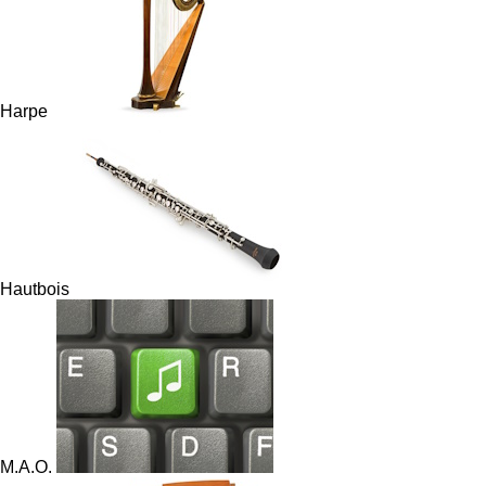
Harpe
Hautbois
M.A.O.