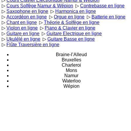
▷
Cours Clavier Electronique Namur & Wépion
▷
Cours Solfège Namur & Wépion
▷
Contrebasse en ligne
▷
Saxophone en ligne
▷
Harmonica en ligne
▷
Accordéon en ligne
▷
Orgue en ligne
▷
Batterie en ligne
▷
Chant en ligne
▷
Théorie & Solfège en ligne
▷
Violon en ligne
▷
Piano & Clavier en ligne
▷
Guitare en ligne
▷
Guitare Electrique en ligne
▷
Ukulélé en ligne
▷
Guitare Basse en ligne
▷
Flûte Traversière en ligne
Braine-l’Alleud
Bruxelles
Charleroi
Mons
Namur
Waterloo
Wépion