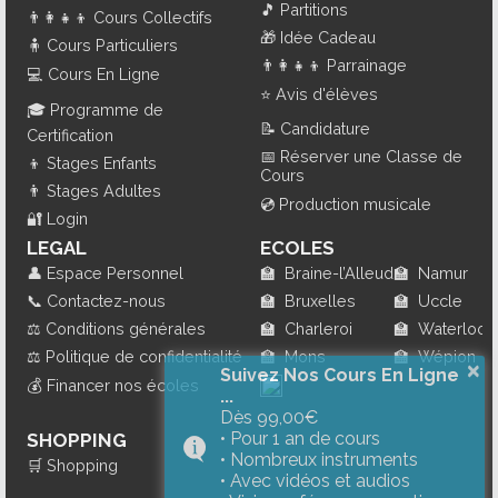
🎵
Partitions
👨‍👩‍👧‍👦
Cours Collectifs
🎁
Idée Cadeau
🧍
Cours Particuliers
👨‍👩‍👧‍👦
Parrainage
💻
Cours En Ligne
⭐
Avis d'élèves
🎓
Programme de
📝
Candidature
Certification
📅
Réserver une Classe de
👦
Stages Enfants
Cours
👨
Stages Adultes
💿
Production musicale
🔐
Login
LEGAL
ECOLES
👤
Espace Personnel
🏫
Braine-l’Alleud
🏫
Namur
📞
Contactez-nous
🏫
Bruxelles
🏫
Uccle
⚖️
Conditions générales
🏫
Charleroi
🏫
Waterloo
⚖️
Politique de confidentialité
🏫
Mons
🏫
Wépion
×
Suivez Nos Cours En Ligne
💰
Financer nos écoles
...
Dès 99,00€
• Pour 1 an de cours
SHOPPING
• Nombreux instruments
🛒
Shopping
• Avec vidéos et audios