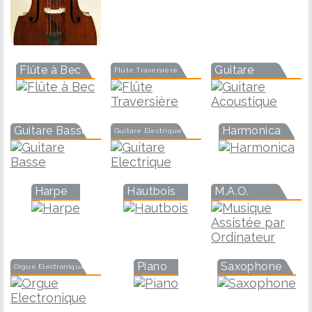
Flûte à Bec
Guitare
Flûte Traversière
Guitare Basse
Harmonica
Guitare Electrique
Harpe
Hautbois
M.A.O.
Piano
Saxophone
Orgue Electronique