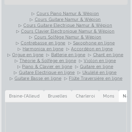
▷
Cours Piano Namur & Wépion
▷
Cours Guitare Namur & Wépion
▷
Cours Guitare Electrique Namur & Wépion
▷
Cours Clavier Electronique Namur & Wépion
▷
Cours Solfège Namur & Wépion
▷
Contrebasse en ligne
▷
Saxophone en ligne
▷
Harmonica en ligne
▷
Accordéon en ligne
▷
Orgue en ligne
▷
Batterie en ligne
▷
Chant en ligne
▷
Théorie & Solfège en ligne
▷
Violon en ligne
▷
Piano & Clavier en ligne
▷
Guitare en ligne
▷
Guitare Electrique en ligne
▷
Ukulélé en ligne
▷
Guitare Basse en ligne
▷
Flûte Traversière en ligne
Braine-l’Alleud
Bruxelles
Charleroi
Mons
Nam