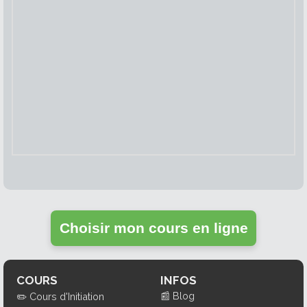
Choisir mon cours en ligne
COURS
INFOS
📰
Blog
✏️
Cours d'Initiation