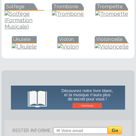
Solfège
Trombone
Trompette
Ukulele
Violon
Violoncelle
Go
RESTER INFORME :