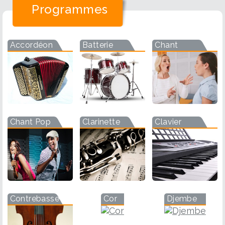
Programmes
Accordéon
Batterie
Chant
Chant Pop
Clarinette
Clavier
Contrebasse
Cor
Djembe