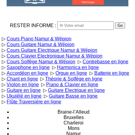
RESTER INFORME :
Go
▷
Cours Piano Namur & Wépion
▷
Cours Guitare Namur & Wépion
▷
Cours Guitare Electrique Namur & Wépion
▷
Cours Clavier Electronique Namur & Wépion
▷
Cours Solfège Namur & Wépion
▷
Contrebasse en ligne
▷
Saxophone en ligne
▷
Harmonica en ligne
▷
Accordéon en ligne
▷
Orgue en ligne
▷
Batterie en ligne
▷
Chant en ligne
▷
Théorie & Solfège en ligne
▷
Violon en ligne
▷
Piano & Clavier en ligne
▷
Guitare en ligne
▷
Guitare Electrique en ligne
▷
Ukulélé en ligne
▷
Guitare Basse en ligne
▷
Flûte Traversière en ligne
Braine-l’Alleud
Bruxelles
Charleroi
Mons
Namur